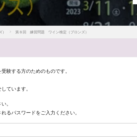
シャンパンの父
シャンパン
シャンパーニュ委員会
シャンパ
エ
シャルドネ
クレアヴァレー
クイズ
そうだったのか
rapevine
G.H.MUMM
FIT終了
AOC
9月
20世紀
ズ）
第８回 練習問題 ワイン検定（ブロンズ）
5年
2025
2024
2023
19世紀
アイスワイン
アス
カリフォルニア
カバ
カーヴ
オレンジワイン
オレゴン
ペット
アッサンブラージュ
ヴァレ・ド・ラ・マルヌ
ヴーヴ・クリ
ンケート
アルザス
アメリカ
セントラル・オタゴ
ソノマ
を受験する方のためのものです。
マッチング
マコネ
ボルドー
ポル・ロジェ
ボランジェ
。
ホテイアオイ
ボジョレーヌーボ
ほおずき
ぺトロール香
ペ
せしています。
ム
ミヤコワスレ
ブログ
ランス
ルイ15世
ルイ14世
ー
リュイナール
リースリング
ランブルスコ
ラングドック・
さい。
インガウ
モンターニュ・ド・ランス
モエ・エ・シャンドン
モーゼ
されるパスワードをご入力ください。
ルマガジン
プロセッコ
ブルゴーニュ
タイタンビカス
ドイツ
ナポレオン
ナパ
ドンペリ
トレント
トラブル
ド
ラヅカ
デゴルジュマン
チリ
チョコレート
チャーチル