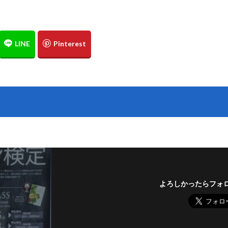
ド
パールヴァイン
フリッツァンテ
ブドウ品種
フランチャコ
フランス革命
フランス
ブドウ畑
ブドウ栽培
フクロウ
ァルツ
ピュピトル
ピノ・ノワール
ピノ・ノアール
ビール
検索
よろしかったらフォ