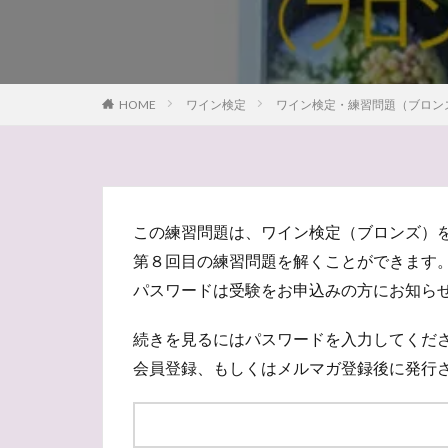
シャンパンメゾン
ジャン・レミ・モ
grapewine
g
HOME
ワイン検定
ワイン検定・練習問題（ブロン
2026年
202
オーヴィレール
エンジェルトラン
イタリア
ア
この練習問題は、ワイン検定（ブロンズ）
ポムロール
第８回目の練習問題を解くことができます
マリアージュ
パスワードは受験をお申込みの方にお知ら
ブロンズ
マ
ルイーズ・ポメリ
続きを見るにはパスワードを入力してくだ
ミュズレ
ラ
会員登録、もしくはメルマガ登録後に発行
メゾン
メー
ニュージーランド
デュランタ・タカ