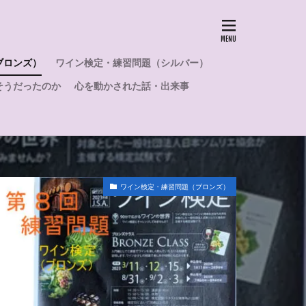
夏
売電
勉強方法
効能
誕生日
試験
ブロンズ）
ワイン検定・練習問題（シルバー）
然発泡
費用
そうだったのか
心を動かされた話・出来事
気使用量
電気代
口
肥満
無重力
無料
発泡
白ブドウ
ワイン検定・練習問題（ブロンズ）
ルイナール
ボンド
スペイン