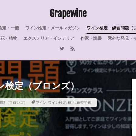
ヌ
二日酔い
修道院
大人の学び直し
合格
大きさ
Grapewine
名言
口紅
停電
受験
受検
収支
動瓶
積
植物
ルミアージュ
親戚
買取
講習会
講習
検定・一般
ワイン検定・メールマガジン
ワイン検定・練習問題（
費用対効果
表現
蓄電池
英国
花言葉
花
自
花・植物
エクステリア・インテリア
作家・読書
意外な発見・
人
難しい
香り
首振りフクロウ
風味
電気料金
電
長期熟成
都筑区
選ぶ
選び方
違い
過去問
辛
問題
港北ニュータウン
産地
王のワイン
特級
特徴
復
泡
歴史
機構
横浜市
横浜
模擬試験
由来
の雫
緯度
紫陽花
素顔
素敵
節電
秋
破裂
ン検定（ブロンズ）
石灰
知識
真実
百日紅
白亜紀
ローズ・ラベル
クル
ジャクソン
シャインマスカット
シノニム
ジェームズ・
問題（ブロンズ）
ワイン
,
ワイン検定
,
横浜
,
練習問題
サルスベリ
コルトンルージュ
しゃぶしゃぶ
コルク
コツ
ン
クロード・モエ
クレマン
クレイエル
シャタリザシオン
ン
クリスマス
シルバー
ゼクト
スマートハイムでんき
スパークリングワイン
スパークリング
ジュラ・サヴォワ
シャブリ