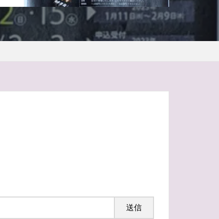
ーニュ
5文どり
アジサイ
ティ
ギャラリー
オーストラリア
コ
ヴーヴ
ルイ16世
ポメリー
ボトル
ティヤン
ルーション
ル
メルロー
人
イツ
バーデン
タッチパネル