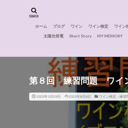
ローマ
ロー
問題
味わい
健康
栽培面
ホーム
ブログ
ワイン
ワイン検定
ワイン
解禁日
裏側
太陽光発電
Short Story
MY MEMORY
赤ワイン
美
防災
起源
繊維業
模擬
渋柿
疲労回
練習問題
神
第８回 練習問題 ワイ
研究
石部屋
17世紀
サー
2023年1月29日
2023年8月8日
ワイン検定・練習
サンテミリオン
コート・デ・ブラ
シャプタリザシオ
スプマンテ