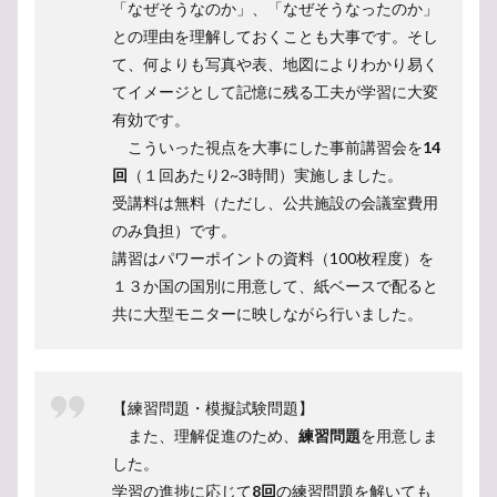
「なぜそうなのか」、「なぜそうなったのか」
との理由を理解しておくことも大事です。そし
て、何よりも写真や表、地図によりわかり易く
てイメージとして記憶に残る工夫が学習に大変
有効です。
こういった視点を大事にした事前講習会を
14
回
（１回あたり2~3時間）実施しました。
受講料は無料（ただし、公共施設の会議室費用
のみ負担）です。
講習はパワーポイントの資料（100枚程度）を
１３か国の国別に用意して、紙ベースで配ると
共に大型モニターに映しながら行いました。
【練習問題・模擬試験問題】
また、理解促進のため、
練習問題
を用意しま
した。
学習の進捗に応じて
8回
の練習問題を解いても