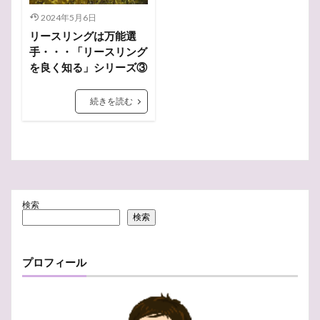
ワインの勉強
ワインのある暮らし
ワイン
2024年5月6日
ロゼ
ローマ
ローヌ
二日酔い
修道院
リースリングは万能選
大人の学び直し
合格
大きさ
夏
売電
手・・・「リースリング
を良く知る」シリーズ③
問題
味わい
名言
口紅
停電
受験
受検
収支
動瓶
勉強方法
効能
続きを読む
健康
栽培面積
植物
ルミアージュ
親戚
買取
講習会
講習
誕生日
試験
解禁日
裏側
費用対効果
表現
蓄電池
英国
花言葉
花
自然発泡
費用
赤ワイン
美人
難しい
香り
検索
検索
首振りフクロウ
風味
電気料金
電気使用量
電気代
防災
起源
長期熟成
都筑区
プロフィール
選ぶ
選び方
違い
過去問
辛口
肥満
繊維業
模擬問題
港北ニュータウン
産地
王のワイン
特級
特徴
無重力