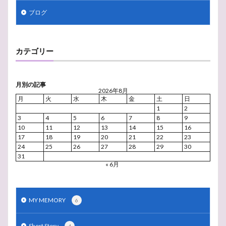
フリッツァンテ
ブドウ品種
フランチャコルタ
ブログ
フランソワ
フランス革命
フランス
ブドウ畑
ブドウ栽培
フクロウ
はかない
ふくろう
カテゴリー
ファルツ
ピュピトル
ピノ・ノワール
ピノ・ノアール
ビール
パンパスグラス
黒ぶどう
月別の記事
2026年8月
月
火
水
木
金
土
日
1
2
検索
3
4
5
6
7
8
9
10
11
12
13
14
15
16
17
18
19
20
21
22
23
24
25
26
27
28
29
30
31
« 6月
MY MEMORY
6
Short Story