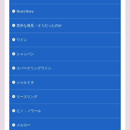
シャンパンメゾン
シャンパンの父
シャンパン
Short Story
シャンパーニュ委員会
シャンパーニュ
ジャン・レミ・モエ
シャルドネ
クレアヴァレー
意外な発見・そうだったのか
クイズ
そうだったのか
5文どり
grapewine
grapevine
G.H.MUMM
FIT終了
AOC
ワイン
9月
20世紀
アジサイ
2026年
2025年
シャンパン
2025
2024
2023
19世紀
アイスワイン
アスティ
ギャラリー
オーヴィレール
スパークリングワイン
カリフォルニア
カバ
カーヴ
オレンジワイン
オレゴン
オーストラリア
エンジェルトランペット
シャルドネ
アッサンブラージュ
ヴァレ・ド・ラ・マルヌ
リースリング
ヴーヴ・クリコ
ヴーヴ
イタリア
アンケート
アルザス
アメリカ
セントラル・オタゴ
ピノ・ノワール
ソノマ
ルイ16世
ポムロール
マッチング
メルロー
マコネ
ボルドー
ポル・ロジェ
ボランジェ