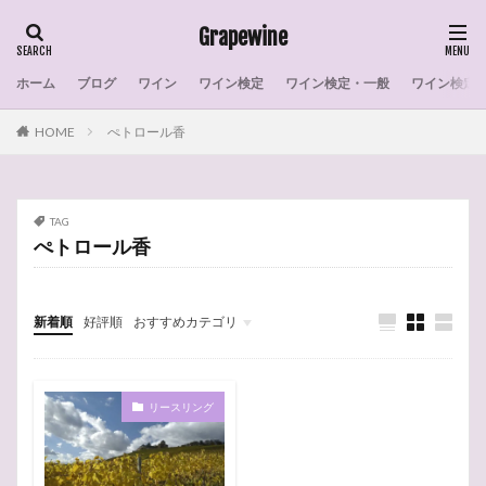
Grapewine
ホーム
ブログ
ワイン
ワイン検定
ワイン検定・一般
ワイン検定
タグ
HOME
ぺトロール香
007
室内リモコン
戦争
感想
彗星のワイン
干し柿
宿根草
家系図
宣伝
採算
実施
宝塚
安倍川餅
TAG
安倍川もち
学習
太陽光発電
戴冠式
ぺトロール香
操作
天ぷら
月
栽培実態
格付け
柿
東京電力
木曽路
月下美人
最古
新着順
好評順
おすすめカテゴリ
政治家
暴動
早生まれ
日本料理
日本
Short Story
ワイン
ワイン検定
太陽光発電
MY MEMORY
花・植物
エクステリア・インテリア
ブログ
料理
数
教会
天使
大聖堂
梟
ワインの選び方
世界の産地
ワイン選び
リースリング
ワイン産地
ワイン検定・練習問題
ワイン検定
ワイン初心者
ワインの造り方
作家