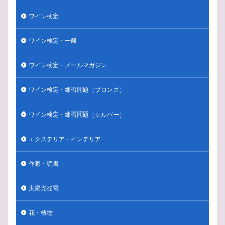
ポメリー
ボトル
マリアージュ
ホテイアオイ
ワイン検定
ボジョレーヌーボ
ほおずき
ぺトロール香
ペティヤン
ブロンズ
マム
ミヤコワスレ
ワイン検定・一般
ブログ
ランス
ルイ15世
ルイ14世
ワイン検定・メールマガジン
ルイーズ・ポメリー
リュイナール
リースリング
ランブルスコ
ラングドック・ルーション
ミュズレ
ワイン検定・練習問題（ブロンズ）
ラインガウ
モンターニュ・ド・ランス
モエ・エ・シャンドン
モーゼル
メルロー
ワイン検定・練習問題（シルバー）
メゾン
メールマガジン
プロセッコ
エクステリア・インテリア
ブルゴーニュ
タイタンビカス
ドイツ人
ニュージーランド
ナポレオン
ナパ
ドンペリ
作家・読書
トレント
トラブル
ドイツ
バーデン
デュランタ・タカラヅカ
デゴルジュマン
チリ
太陽光発電
チョコレート
チャーチル
タッチパネル
花・植物
ニュージーランンド
パールヴァイン