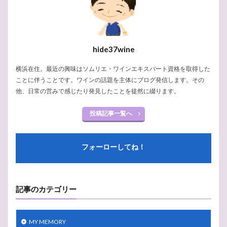
無料
渋柿
疲労回復
泡
歴史
機構
横浜市
横浜
模擬試験
由来
発泡
練習問題
神の雫
緯度
紫陽花
素顔
hide37wine
素敵
節電
秋
破裂
白ブドウ
研究
石部屋
石灰
知識
真実
百日紅
横浜在住。最近の興味はソムリエ・ワインエキスパート資格を取得した
ことに伴うことです。ワインの話題を主体にブログ発信します。その
白亜紀
ローズ・ラベル
ルイナール
17世紀
他、日常の営みで感じたり発見したことを徒然に綴ります。
サークル
ジャクソン
シャインマスカット
シノニム
ジェームズ・ボンド
サンテミリオン
投稿記事一覧へ
サルスベリ
コルトンルージュ
しゃぶしゃぶ
コルク
コツ
コート・デ・ブラン
フォーローしてね！
クロード・モエ
クレマン
クレイエル
シャタリザシオン
シャプタリザシオン
クリスマス
シルバー
ゼクト
スマートハイムでんき
記事のカテゴリー
スペイン
スプマンテ
スパークリングワイン
スパークリング
ジュラ・サヴォワ
シャブリ
MY MEMORY