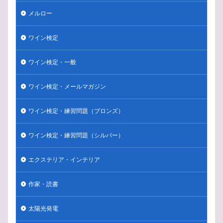
ポメリー
ボトル
マリアージュ
ホテイアオイ
メルロー
ボジョレーヌーボ
ほおずき
ぺトロール香
ペティヤン
ブロンズ
マム
ミヤコワスレ
ワイン検定
ブログ
ランス
ルイ15世
ルイ14世
ワイン検定・一般
ルイーズ・ポメリー
リュイナール
リースリング
ランブルスコ
ラングドック・ルーション
ミュズレ
ワイン検定・メールマガジン
ラインガウ
モンターニュ・ド・ランス
ワイン検定・練習問題（ブロンズ）
モエ・エ・シャンドン
モーゼル
メルロー
メゾン
メールマガジン
プロセッコ
ワイン検定・練習問題（シルバー）
ブルゴーニュ
タイタンビカス
ドイツ人
ニュージーランド
ナポレオン
ナパ
ドンペリ
エクステリア・インテリア
トレント
トラブル
ドイツ
バーデン
作家・読書
デュランタ・タカラヅカ
デゴルジュマン
チリ
チョコレート
チャーチル
タッチパネル
太陽光発電
ニュージーランンド
パールヴァイン