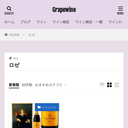
Grapewine
ホーム
ブログ
ワイン
ワイン検定
ワイン検定・一般
ワイン検定
タグ
HOME
ロゼ
007
室内リモコン
戦争
感想
彗星のワイン
干し柿
宿根草
家系図
宣伝
採算
実施
宝塚
安倍川餅
TAG
安倍川もち
学習
太陽光発電
戴冠式
ロゼ
操作
天ぷら
月
栽培実態
格付け
柿
東京電力
木曽路
月下美人
最古
新着順
好評順
おすすめカテゴリ
政治家
暴動
早生まれ
日本料理
日本
Short Story
ワイン
ワイン検定
太陽光発電
MY MEMORY
花・植物
エクステリア・インテリア
ブログ
料理
数
教会
天使
大聖堂
梟
ワインの選び方
世界の産地
ワイン選び
シャンパン
ワイン産地
ワイン検定・練習問題
ワイン検定
ワイン初心者
ワインの造り方
作家