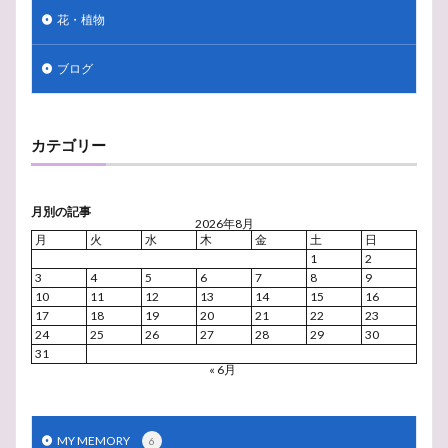
フリッツァンテ
ブドウ品種
フランチャコルタ
花・植物
フランソワ
フランス革命
フランス
ブドウ畑
ブログ
ブドウ栽培
フクロウ
はかない
ふくろう
ファルツ
ピュピトル
ピノ・ノワール
ピノ・ノアール
ビール
パンパスグラス
カテゴリー
黒ぶどう
月別の記事
検索
2026年8月
月
火
水
木
金
土
日
1
2
3
4
5
6
7
8
9
10
11
12
13
14
15
16
17
18
19
20
21
22
23
24
25
26
27
28
29
30
31
« 6月
MY MEMORY
6