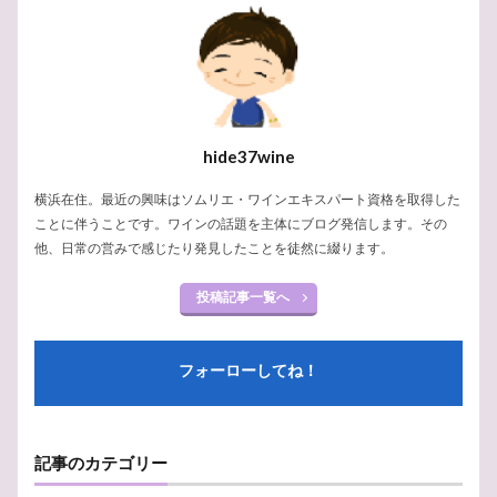
無料
渋柿
疲労回復
泡
歴史
機構
横浜市
横浜
模擬試験
由来
発泡
練習問題
神の雫
緯度
紫陽花
素顔
素敵
節電
秋
破裂
白ブドウ
研究
石部屋
石灰
知識
真実
百日紅
hide37wine
白亜紀
ローズ・ラベル
ルイナール
17世紀
横浜在住。最近の興味はソムリエ・ワインエキスパート資格を取得した
サークル
ジャクソン
シャインマスカット
ことに伴うことです。ワインの話題を主体にブログ発信します。その
シノニム
ジェームズ・ボンド
サンテミリオン
他、日常の営みで感じたり発見したことを徒然に綴ります。
サルスベリ
コルトンルージュ
しゃぶしゃぶ
投稿記事一覧へ
コルク
コツ
コート・デ・ブラン
クロード・モエ
クレマン
クレイエル
フォーローしてね！
シャタリザシオン
シャプタリザシオン
クリスマス
シルバー
ゼクト
スマートハイムでんき
スペイン
スプマンテ
スパークリングワイン
記事のカテゴリー
スパークリング
ジュラ・サヴォワ
シャブリ