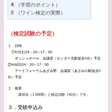
無料
渋柿
疲労回復
泡
歴史
機構
（学習のポイント）
横浜市
横浜
模擬試験
由来
発泡
（ワイン検定の実際）
練習問題
神の雫
緯度
紫陽花
素顔
素敵
節電
秋
破裂
白ブドウ
研究
（検定試験の予定）
石部屋
石灰
知識
真実
百日紅
白亜紀
ローズ・ラベル
ルイナール
17世紀
１．日時
サークル
ジャクソン
シャインマスカット
①9/5(土)14：20～17：00
シノニム
ジェームズ・ボンド
サンテミリオン
ボッシュホール 会議室（センター北駅徒歩5分）予定
サルスベリ
コルトンルージュ
しゃぶしゃぶ
②4/6(日)14：20～17：00
コルク
コツ
コート・デ・ブラン
アートフォーラムあざみ野 会議室（あざみの駅徒歩5
分）予定
クロード・モエ
クレマン
クレイエル
シャタリザシオン
シャプタリザシオン
クリスマス
２．概要
シルバー
ゼクト
スマートハイムでんき
講習会（1.5時間）と検定試験（40分）です。
スペイン
スプマンテ
スパークリングワイン
３．受験申込み
スパークリング
ジュラ・サヴォワ
シャブリ