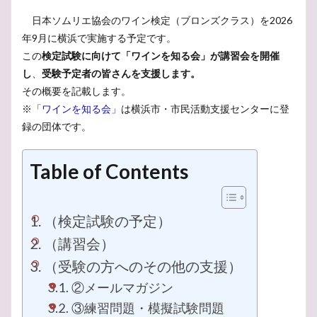
ワインの勉強
ワインのある暮らし
ワイン
日本ソムリエ協会のワイン検定（ブロンズクラス）を2026
ロゼ
ローマ
ローヌ
二日酔い
修道院
年9月に横浜で実施する予定です。
大人の学び直し
合格
大きさ
夏
売電
この
検定試験に向けて「ワインを知る会」が
講習会を開催
問題
味わい
名言
口紅
停電
受験
し
、
受験予定者の皆さんを支援します。
その概要を記載します。
受検
収支
動瓶
勉強方法
効能
※
「ワインを知る会」
は横浜市・市民活動支援センターに登
健康
栽培面積
植物
ルミアージュ
親戚
録の団体です。
買取
講習会
講習
誕生日
試験
解禁日
裏側
費用対効果
表現
蓄電池
Table of Contents
英国
花言葉
花
自然発泡
費用
赤ワイン
美人
難しい
香り
（検定試験の予定）
首振りフクロウ
風味
電気料金
電気使用量
電気代
防災
起源
長期熟成
都筑区
（講習会）
選ぶ
選び方
違い
過去問
辛口
（受験の方へのその他の支援）
肥満
繊維業
模擬問題
港北ニュータウン
②メールマガジン
産地
王のワイン
特級
特徴
無重力
③練習問題・模擬試験問題