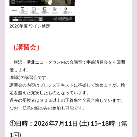
ポメリー
ボトル
マリアージュ
ホテイアオイ
ボジョレーヌーボ
ほおずき
ぺトロール香
ペティヤン
ブロンズ
マム
ミヤコワスレ
2026年度 ワイン検定
ブログ
ランス
ルイ15世
ルイ14世
ルイーズ・ポメリー
リュイナール
リースリング
（講習会）
ランブルスコ
ラングドック・ルーション
ミュズレ
ラインガウ
モンターニュ・ド・ランス
横浜・港北ニュータウン内の会議室で事前講習会を４回開
モエ・エ・シャンドン
モーゼル
メルロー
催します。
3時間の講習会です。
メゾン
メールマガジン
プロセッコ
講習会の内容はブロンズテキストに準拠して進めますが、検
ブルゴーニュ
タイタンビカス
ドイツ人
定を超えた充実したものとなっています。
ニュージーランド
ナポレオン
ナパ
ドンペリ
過去の受験者は９０％以上の正答率で全員合格しています。
トレント
トラブル
ドイツ
バーデン
なお、任意の回のみの参加も可能です。
デュランタ・タカラヅカ
デゴルジュマン
チリ
①日時：2026年7月11日 (土) 15~18時
（第
チョコレート
チャーチル
タッチパネル
ニュージーランンド
パールヴァイン
1回)