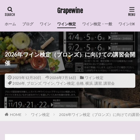
Grapewine
ホーム
ブログ
ワイン
ワイン検定
ワイン検定・一般
ワイン検定
タグ
007
室内リモコン
戦争
感想
彗星のワイン
干し柿
宿根草
家系図
2026年ワイン検定（ブロンズ）に向けての講習会開
宣伝
採算
実施
宝塚
安倍川餅
催
安倍川もち
学習
太陽光発電
戴冠式
操作
天ぷら
月
栽培実態
格付け
2025年12月20日
2026年7月16日
ワイン検定
2026年
,
ブロンズ
,
ワイン
,
ワイン検定
,
合格
,
横浜
,
講習
,
講習会
柿
東京電力
木曽路
月下美人
最古
政治家
暴動
早生まれ
日本料理
日本
料理
数
教会
天使
大聖堂
梟
ワインの選び方
世界の産地
ワイン選び
HOME
ワイン検定
2026年ワイン検定（ブロンズ）に向けての講習
ワイン産地
ワイン検定・練習問題
ワイン検定
ワイン初心者
ワインの造り方
作家