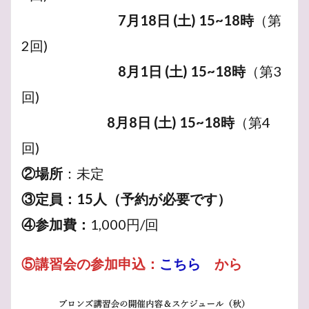
フリッツァンテ
ブドウ品種
フランチャコルタ
7月18日 (土) 15~18時
（第
フランソワ
フランス革命
フランス
ブドウ畑
2回)
ブドウ栽培
フクロウ
はかない
ふくろう
8月1日 (土) 15~18時
（第3
ファルツ
ピュピトル
ピノ・ノワール
回)
ピノ・ノアール
ビール
パンパスグラス
黒ぶどう
8月8日 (土) 15~18時
（第4
回)
検索
②場所
：未定
③定員：15人（予約が必要です）
④参加費：
1,000円/回
⑤講習会の参加申込：
こちら
から