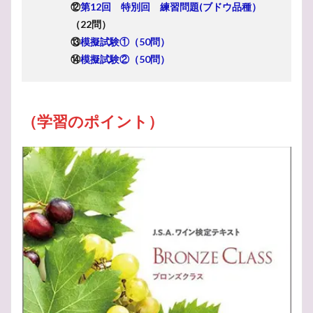
⑫
第12回 特別回 練習問題(ブドウ品種）
（22問）
⑬
模擬試験①（50問）
⑭
模擬試験②（50問）
（学習のポイント）