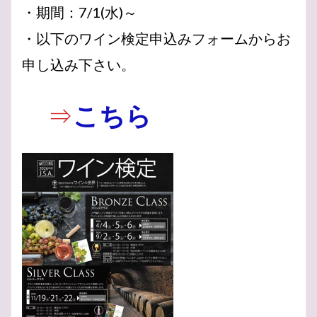
シャンパンメゾン
シャンパンの父
シャンパン
・期間：7/1(水)～
シャンパーニュ委員会
シャンパーニュ
・以下のワイン検定申込みフォームからお
ジャン・レミ・モエ
シャルドネ
クレアヴァレー
申し込み下さい。
クイズ
そうだったのか
5文どり
grapewine
grapevine
G.H.MUMM
FIT終了
AOC
⇒
こちら
9月
20世紀
アジサイ
2026年
2025年
2025
2024
2023
19世紀
アイスワイン
アスティ
ギャラリー
オーヴィレール
カリフォルニア
カバ
カーヴ
オレンジワイン
オレゴン
オーストラリア
エンジェルトランペット
アッサンブラージュ
ヴァレ・ド・ラ・マルヌ
ヴーヴ・クリコ
ヴーヴ
イタリア
アンケート
アルザス
アメリカ
セントラル・オタゴ
ソノマ
ルイ16世
ポムロール
マッチング
マコネ
ボルドー
ポル・ロジェ
ボランジェ