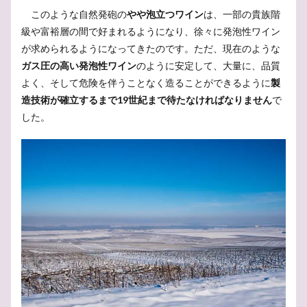
シャンパンメゾン
シャンパンの父
シャンパン
このような自然発砲の
やや泡立つワイン
は、一部の貴族階
シャンパーニュ委員会
シャンパーニュ
級や富裕層の間で好まれるようになり、徐々に発泡性ワイン
が求められるようになってきたのです。ただ、現在のような
ジャン・レミ・モエ
シャルドネ
クレアヴァレー
ガス圧の高い発泡性ワイン
のように安定して、大量に、品質
クイズ
そうだったのか
5文どり
grapewine
よく、そして危険を伴うことなく造ることができるように
製
grapevine
G.H.MUMM
FIT終了
AOC
造技術が確立するまで19世紀まで待たなければなりません
で
9月
20世紀
アジサイ
2026年
2025年
した。
2025
2024
2023
19世紀
アイスワイン
アスティ
ギャラリー
オーヴィレール
カリフォルニア
カバ
カーヴ
オレンジワイン
オレゴン
オーストラリア
エンジェルトランペット
アッサンブラージュ
ヴァレ・ド・ラ・マルヌ
ヴーヴ・クリコ
ヴーヴ
イタリア
アンケート
アルザス
アメリカ
セントラル・オタゴ
ソノマ
ルイ16世
ポムロール
マッチング
マコネ
ボルドー
ポル・ロジェ
ボランジェ