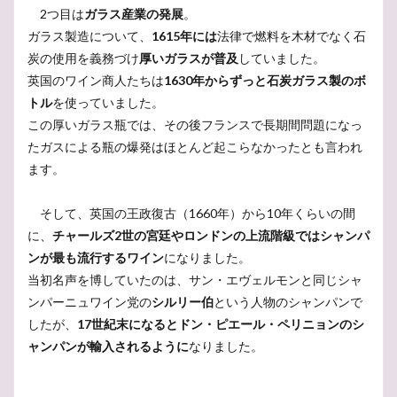
2つ目は
ガラス産業の発展
。
ガラス製造について、
1615年には
法律で燃料を木材でなく石
炭の使用を義務づけ
厚いガラスが普及
していました。
英国のワイン商人たちは
1630年からずっと石炭ガラス製のボ
トル
を使っていました。
この厚いガラス瓶では、その後フランスで長期間問題になっ
たガスによる瓶の爆発はほとんど起こらなかったとも言われ
ます。
そして、英国の王政復古（1660年）から10年くらいの間
に、
チャールズ2世の宮廷やロンドンの上流階級ではシャンパ
ンが最も流行するワイン
になりました。
当初名声を博していたのは、サン・エヴェルモンと同じシャ
ンパーニュワイン党の
シルリー伯
という人物のシャンパンで
したが、
17世紀末になるとドン・ピエール・ペリニョンのシ
ャンパンが輸入されるように
なりました。