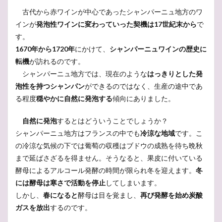
無料
渋柿
疲労回復
泡
歴史
機構
古代から赤ワインが中心であったシャンパーニュ地方のワ
横浜市
横浜
模擬試験
由来
発泡
インが
発泡性ワインに変わっていった契機は17世紀末から
で
練習問題
神の雫
緯度
紫陽花
素顔
す。
1670年から1720年
にかけて、
シャンパーニュワインの歴史に
素敵
節電
秋
破裂
白ブドウ
研究
転機
が訪れるのです。
石部屋
石灰
知識
真実
百日紅
シャンパーニュ地方では、現在のような
はっきりとした発
白亜紀
ローズ・ラベル
ルイナール
17世紀
泡性を持つシャンパン
ができるのではなく、生産の途中であ
サークル
ジャクソン
シャインマスカット
る程度
穏やかに自然に発泡する
傾向にありました。
シノニム
ジェームズ・ボンド
サンテミリオン
自然に発泡
するとはどういうことでしょうか？
サルスベリ
コルトンルージュ
しゃぶしゃぶ
シャンパーニュ地方はフランスの中でも
冷涼な地域
です。こ
コルク
コツ
コート・デ・ブラン
の冷涼な気候の下では葡萄の収穫はブドウの成熟を待ち晩秋
クロード・モエ
クレマン
クレイエル
まで延ばさざるを得ません。そうなると、果皮に付いている
シャタリザシオン
シャプタリザシオン
クリスマス
酵母によるアルコール発酵の時間が限られ冬を迎えます。
冬
には酵母は寒さで活動を停止
してしまいます。
シルバー
ゼクト
スマートハイムでんき
しかし、
春になると
酵母は目を覚まし、
再び発酵を始め炭酸
スペイン
スプマンテ
スパークリングワイン
ガスを放出
するのです。
スパークリング
ジュラ・サヴォワ
シャブリ