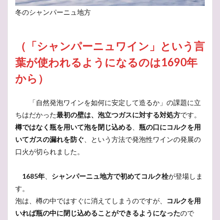
ポメリー
ボトル
マリアージュ
ホテイアオイ
冬のシャンパーニュ地方
ボジョレーヌーボ
ほおずき
ぺトロール香
ペティヤン
ブロンズ
マム
ミヤコワスレ
（「シャンパーニュワイン」という言
ブログ
ランス
ルイ15世
ルイ14世
葉が使われるようになるのは1690年
ルイーズ・ポメリー
リュイナール
リースリング
から）
ランブルスコ
ラングドック・ルーション
ミュズレ
ラインガウ
モンターニュ・ド・ランス
「自然発泡ワインを如何に安定して造るか」の課題に立
モエ・エ・シャンドン
モーゼル
メルロー
ちはだかった
最初の壁は、泡立つガスに対する対処方
です。
メゾン
メールマガジン
プロセッコ
樽ではなく瓶を用いて泡を閉じ込める
、
瓶の口にコルクを用
いてガスの漏れを防ぐ
、という方法で発泡性ワインの発展の
ブルゴーニュ
タイタンビカス
ドイツ人
口火が切られました。
ニュージーランド
ナポレオン
ナパ
ドンペリ
トレント
トラブル
ドイツ
バーデン
1685年
、
シャンパーニュ地方で初めてコルク栓
が登場しま
デュランタ・タカラヅカ
デゴルジュマン
チリ
す。
チョコレート
チャーチル
タッチパネル
泡は、樽の中ではすぐに消えてしまうのですが、
コルクを用
いれば瓶の中に閉じ込めることができるようになった
ので
ニュージーランンド
パールヴァイン