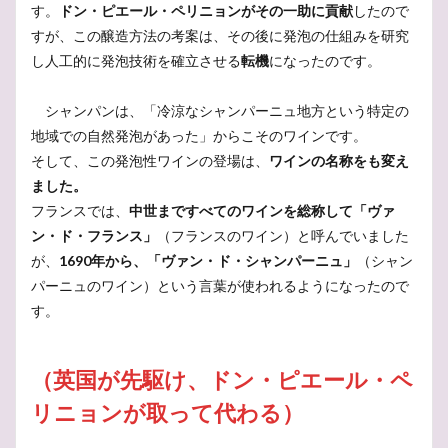
す。
ドン・ピエール・ペリニョンがその一助に貢献
したので
フリッツァンテ
ブドウ品種
フランチャコルタ
すが、この醸造方法の考案は、その後に発泡の仕組みを研究
フランソワ
フランス革命
フランス
ブドウ畑
し人工的に発泡技術を確立させる
転機
になったのです。
ブドウ栽培
フクロウ
はかない
ふくろう
ファルツ
ピュピトル
ピノ・ノワール
シャンパンは、「冷涼なシャンパーニュ地方という特定の
地域での自然発泡があった」からこそのワインです。
ピノ・ノアール
ビール
パンパスグラス
そして、この発泡性ワインの登場は、
ワインの名称をも変え
黒ぶどう
ました。
フランスでは、
中世まですべてのワインを総称して「ヴァ
検索
ン・ド・フランス」
（フランスのワイン）と呼んでいました
が、
1690年から、「ヴァン・ド・シャンパーニュ」
（シャン
パーニュのワイン）という言葉が使われるようになったので
す。
（英国が先駆け、ドン・ピエール・ペ
リニョンが取って代わる）