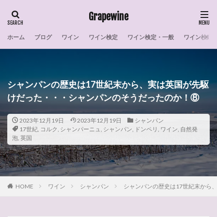
Grapewine
ホーム
ブログ
ワイン
ワイン検定
ワイン検定・一般
ワイン検定
タグ
007
室内リモコン
戦争
感想
彗星のワイン
干し柿
宿根草
家系図
シャンパンの歴史は17世紀末から、実は英国が先駆
宣伝
採算
実施
宝塚
安倍川餅
けだった・・・シャンパンのそうだったのか！⑧
安倍川もち
学習
太陽光発電
戴冠式
操作
天ぷら
月
栽培実態
格付け
2023年12月19日
2023年12月19日
シャンパン
17世紀
,
コルク
,
シャンパーニュ
,
シャンパン
,
ドンペリ
,
ワイン
,
自然発
柿
東京電力
木曽路
月下美人
最古
泡
,
英国
政治家
暴動
早生まれ
日本料理
日本
料理
数
教会
天使
大聖堂
梟
ワインの選び方
世界の産地
ワイン選び
HOME
ワイン
シャンパン
シャンパンの歴史は17世紀末から
ワイン産地
ワイン検定・練習問題
ワイン検定
ワイン初心者
ワインの造り方
作家