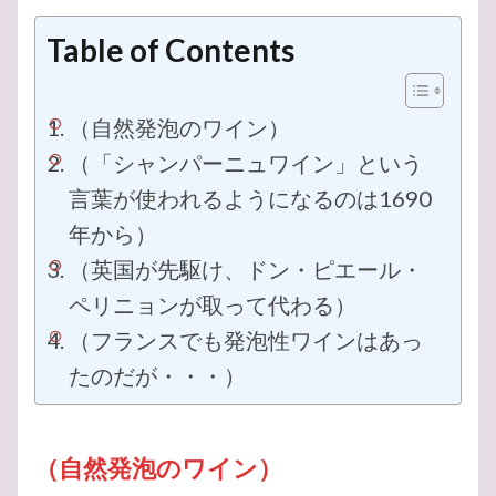
ワインの勉強
ワインのある暮らし
ワイン
Table of Contents
ロゼ
ローマ
ローヌ
二日酔い
修道院
大人の学び直し
合格
大きさ
夏
売電
問題
味わい
名言
口紅
停電
受験
（自然発泡のワイン）
受検
収支
動瓶
勉強方法
効能
（「シャンパーニュワイン」という
健康
栽培面積
植物
ルミアージュ
親戚
言葉が使われるようになるのは1690
買取
講習会
講習
誕生日
試験
年から）
解禁日
裏側
費用対効果
表現
蓄電池
（英国が先駆け、ドン・ピエール・
英国
花言葉
花
自然発泡
費用
ペリニョンが取って代わる）
赤ワイン
美人
難しい
香り
（フランスでも発泡性ワインはあっ
首振りフクロウ
風味
電気料金
電気使用量
たのだが・・・）
電気代
防災
起源
長期熟成
都筑区
選ぶ
選び方
違い
過去問
辛口
肥満
繊維業
模擬問題
港北ニュータウン
（自然発泡のワイン）
産地
王のワイン
特級
特徴
無重力