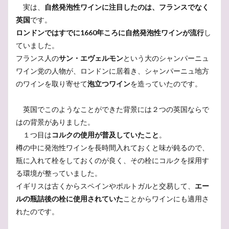
実は、
自然発泡性ワインに注目したのは、フランスでなく
英国
です。
ロンドンではすでに1660年ころに自然発泡性ワインが流行
し
ていました。
フランス人の
サン・エヴェルモン
という大のシャンパーニュ
ワイン党の人物が、ロンドンに居着き、シャンパーニュ地方
のワインを取り寄せて
泡立つワイン
を造っていたのです。
英国でこのようなことができた背景には２つの英国ならで
はの背景がありました。
１つ目は
コルクの使用が普及していたこと
。
樽の中に発泡性ワインを長時間入れておくと味が鈍るので、
瓶に入れて栓をしておくのが良く、その栓にコルクを採用す
る環境が整っていました。
イギリスは古くからスペインやポルトガルと交易して、
エー
ルの瓶詰後の栓に使用されていた
ことからワインにも適用さ
れたのです。