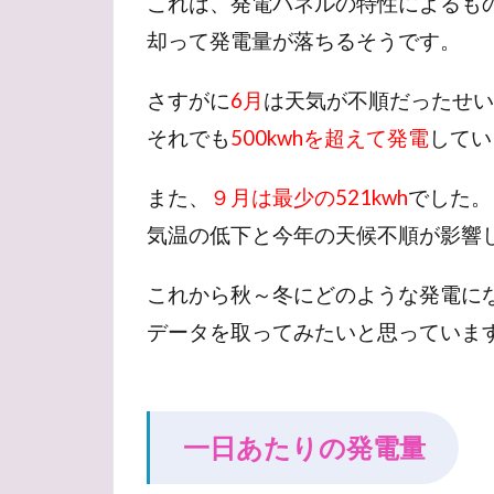
これは、発電パネルの特性によるも
却って発電量が落ちるそうです。
さすがに
6月
は天気が不順だったせい
それでも
500kwhを超えて発電
してい
また、
９月は最少の521kwh
でした。
気温の低下と今年の天候不順が影響
これから秋～冬にどのような発電に
データを取ってみたいと思っていま
一日あたりの発電量