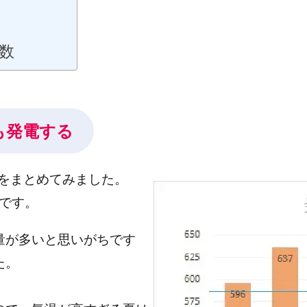
ド
パールヴァイン
フリッツァンテ
ブドウ品種
フランチャコ
フランス革命
フランス
ブドウ畑
ブドウ栽培
フクロウ
半数
ァルツ
ピュピトル
ピノ・ノワール
ピノ・ノアール
ビール
検索
も発電する
電量をまとめてみました。
です。
量が多いと思いがちです
た。