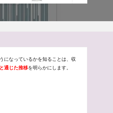
ーニュ
5文どり
アジサイ
ティ
ギャラリー
オーストラリア
コ
ヴーヴ
ルイ16世
うになっているかを知ることは、収
ポメリー
ボトル
ティヤン
と通じた推移
を明らかにします。
ルーション
ル
メルロー
人
イツ
バーデン
タッチパネル