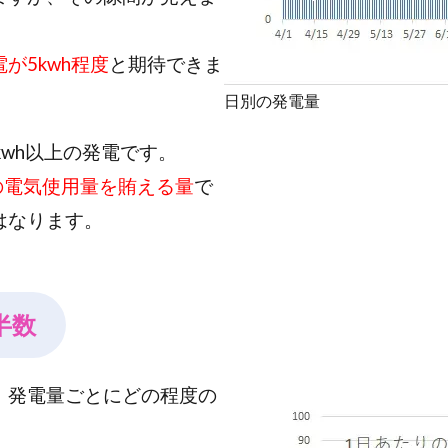
が5kwh程度
と期待できま
日別の発電量
kwh以上の発電です。
家の電気使用量を賄える量
で
はなります。
半数
、発電量ごとにどの程度の