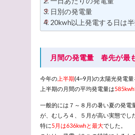
一日あたりの発電量
ニュージーランン
日別の発電量
フランソワ
20kwh以上発電する日は
ふくろう
フ
黒ぶどう
月間の発電量 春先が最
今年の
上半期
(4~9月)の太陽光発
上半期の月間の平均発電量は
585kwh
一般的には７～８月の暑い夏の発電
が、むしろ４、５月が高い実態でし
特に
5月は636kwhと最大
でした。