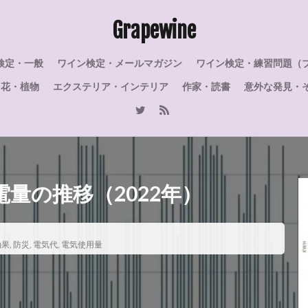
ヌ
二日酔い
修道院
大人の学び直し
合格
大きさ
Grapewine
名言
口紅
停電
受験
受検
収支
動瓶
積
植物
ルミアージュ
親戚
買取
講習会
講習
検定・一般
ワイン検定・メールマガジン
ワイン検定・練習問題（
費用対効果
表現
蓄電池
英国
花言葉
花
自
花・植物
エクステリア・インテリア
作家・読書
意外な発見・
人
難しい
香り
首振りフクロウ
風味
電気料金
電
長期熟成
都筑区
選ぶ
選び方
違い
過去問
辛
問題
港北ニュータウン
産地
王のワイン
特級
特徴
復
泡
歴史
機構
横浜市
横浜
模擬試験
由来
の雫
緯度
紫陽花
素顔
素敵
節電
秋
破裂
量の推移（2022年）
石灰
知識
真実
百日紅
白亜紀
ローズ・ラベル
クル
ジャクソン
シャインマスカット
シノニム
ジェームズ・
サルスベリ
コルトンルージュ
しゃぶしゃぶ
コルク
コツ
効果
,
防災
,
電気代
,
電気使用量
ン
クロード・モエ
クレマン
クレイエル
シャタリザシオン
ン
クリスマス
シルバー
ゼクト
スマートハイムでんき
スパークリングワイン
スパークリング
ジュラ・サヴォワ
シャブリ