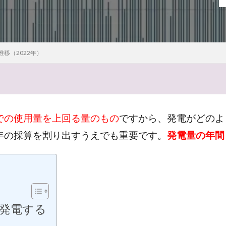
シャンパンの父
シャンパン
シャンパーニュ委員会
シャンパ
エ
シャルドネ
クレアヴァレー
クイズ
そうだったのか
rapevine
G.H.MUMM
FIT終了
AOC
9月
20世紀
移（2022年）
5年
2025
2024
2023
19世紀
アイスワイン
アス
カリフォルニア
カバ
カーヴ
オレンジワイン
オレゴン
ペット
アッサンブラージュ
ヴァレ・ド・ラ・マルヌ
ヴーヴ・クリ
ンケート
アルザス
アメリカ
セントラル・オタゴ
ソノマ
での使用量を上回る量のもの
ですから、発電がどのよ
マッチング
マコネ
ボルドー
ポル・ロジェ
ボランジェ
ホテイアオイ
ボジョレーヌーボ
ほおずき
ぺトロール香
ペ
年の採算を割り出すうえでも重要です。
発電量の年間
ム
ミヤコワスレ
ブログ
ランス
ルイ15世
ルイ14世
ー
リュイナール
リースリング
ランブルスコ
ラングドック・
インガウ
モンターニュ・ド・ランス
モエ・エ・シャンドン
モーゼ
ルマガジン
プロセッコ
ブルゴーニュ
タイタンビカス
ドイツ
発電する
ナポレオン
ナパ
ドンペリ
トレント
トラブル
ド
ラヅカ
デゴルジュマン
チリ
チョコレート
チャーチル