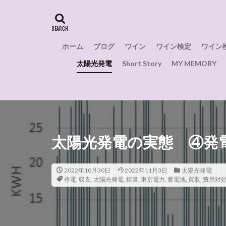
ローマ
ロー
問題
味わい
健康
栽培面
ホーム
ブログ
ワイン
ワイン検定
ワイン
解禁日
裏側
太陽光発電
Short Story
MY MEMORY
赤ワイン
美
防災
起源
繊維業
模擬
渋柿
疲労回
練習問題
神
太陽光発電の実態 ④発電
研究
石部屋
17世紀
サー
2022年10月30日
2022年11月3日
太陽光発電
サンテミリオン
停電
,
収支
,
太陽光発電
,
採算
,
東京電力
,
蓄電池
,
買取
,
費用対
コート・デ・ブラ
シャプタリザシオ
スプマンテ