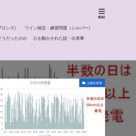
夏
売電
勉強方法
効能
誕生日
試験
ブロンズ）
ワイン検定・練習問題（シルバー）
然発泡
費用
そうだったのか
心を動かされた話・出来事
気使用量
電気代
口
肥満
無重力
無料
発泡
白ブドウ
太陽光発電
ルイナール
ボンド
スペイン