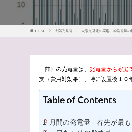
シャンパンメゾン
ジャン・レミ・モ
grapewine
g
HOME
太陽光発電
太陽光発電の実態 ④発電量の推
2026年
202
オーヴィレール
エンジェルトラン
イタリア
ア
前回の売電量は、
発電量から家庭
ポムロール
マリアージュ
支（費用対効果）、特に設置後１０
ブロンズ
マ
ルイーズ・ポメリ
Table of Contents
ミュズレ
ラ
メゾン
メー
月間の発電量 春先が最も
ニュージーランド
デュランタ・タカ